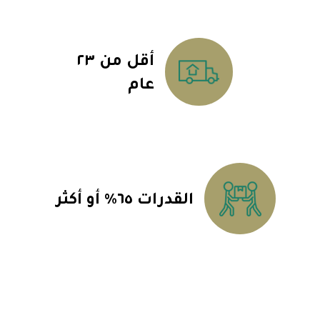
أقل من ٢٣
عام
القدرات ٦٥٪ أو أكثر