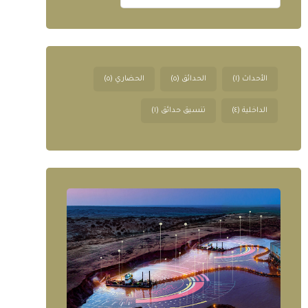
الأحداث
(١)
الحدائق
(٥)
الحضاري
(٥)
الداخلية
(٤)
تنسيق حدائق
(١)