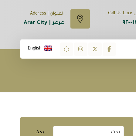
نا Call Us
العنوان | Address
٩٢٠٠١
عرعر | Arar City
English
بحث